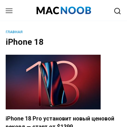
Перейти
к
содержанию
ГЛАВНАЯ
iPhone 18
iPhone 18 Pro установит новый ценовой
рекорд — старт от $1399