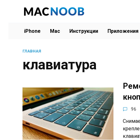
Перейти
к
содержанию
iPhone
Mac
Инструкции
Приложения
ГЛАВНАЯ
клавиатура
Рем
кноп
96
Снимае
крепле
клавиа