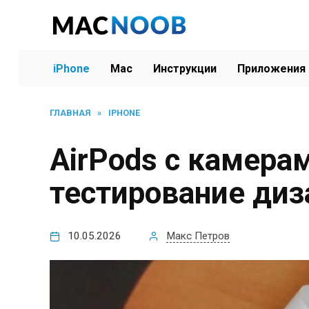
Перейти
к
содержанию
iPhone
Mac
Инструкции
Приложения
ГЛАВНАЯ
»
IPHONE
AirPods с камера
тестирование диз
10.05.2026
Макс Петров