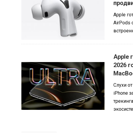
продви
Apple г
AirPods
встроен
Apple 
2026 г
MacBoo
Слухи от
iPhone з
трекинга
экосист