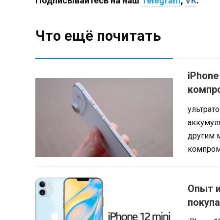
Подписывайтесь на наш
Telegram
,
VK
.
Что ещё почитать
iPhone
компр
ультрато
аккумуля
другим 
компром
Опыт и
покупа