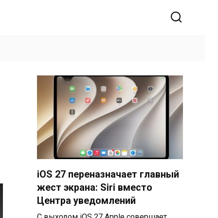
iOS 27 переназначает главный
жест экрана: Siri вместо
Центра уведомлений
С выходом iOS 27 Apple совершает