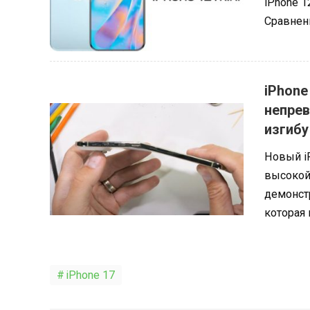
iPhone 1
Сравнени
iPhone
непрев
изгибу
Новый i
высокой
демонстр
которая 
iPhone 17