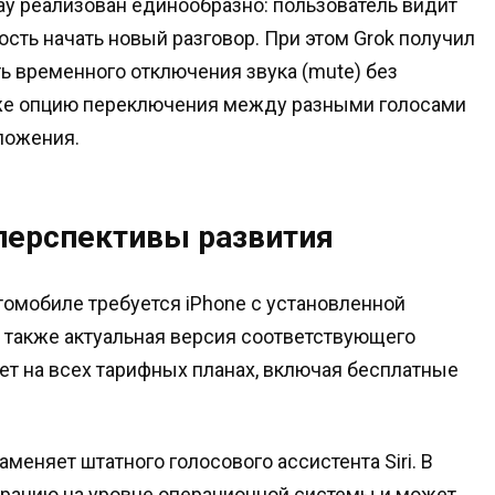
ay реализован единообразно: пользователь видит
сть начать новый разговор. При этом Grok получил
ь временного отключения звука (mute) без
кже опцию переключения между разными голосами
ложения.
 перспективы развития
томобиле требуется iPhone с установленной
а также актуальная версия соответствующего
ет на всех тарифных планах, включая бесплатные
меняет штатного голосового ассистента Siri. В
теграцию на уровне операционной системы и может