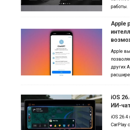
работы.
Apple 
интелл
возмо
Apple вы
позволя
других 
расшире
iOS 26
ИИ-ча
iOS 26.
CarPlay 