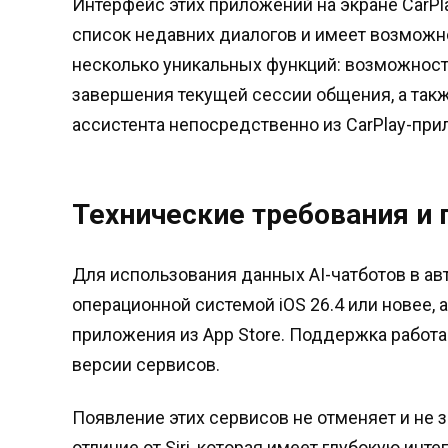
Интерфейс этих приложений на экране CarPl
список недавних диалогов и имеет возможно
несколько уникальных функций: возможност
завершения текущей сессии общения, а та
ассистента непосредственно из CarPlay-при
Технические требования и
Для использования данных AI-чатботов в ав
операционной системой iOS 26.4 или новее, 
приложения из App Store. Поддержка работа
версии сервисов.
Появление этих сервисов не отменяет и не за
отличие от Siri, которая имеет глубокую ин