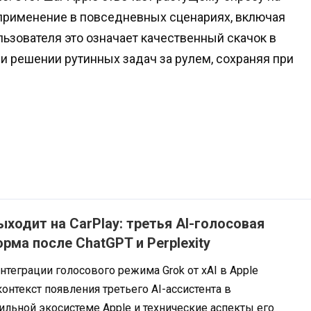
 применение в повседневных сценариях, включая
ьзователя это означает качественный скачок в
и решении рутинных задач за рулем, сохраняя при
ыходит на CarPlay: третья AI-голосовая
рма после ChatGPT и Perplexity
нтеграции голосового режима Grok от xAI в Apple
 контекст появления третьего AI-ассистента в
льной экосистеме Apple и технические аспекты его