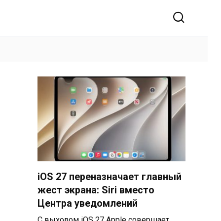
iOS 27 переназначает главный
жест экрана: Siri вместо
Центра уведомлений
С выходом iOS 27 Apple совершает