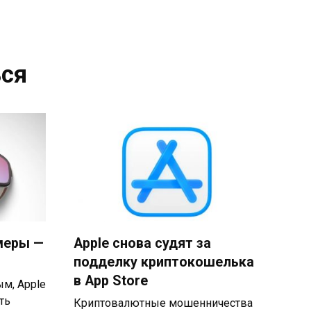
ся
амеры —
Apple снова судят за
подделку криптокошелька
в App Store
м, Apple
ть
Криптовалютные мошенничества