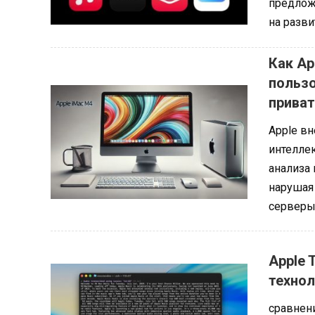
предложи
на разви
Как Ap
пользо
прива
Apple в
интеллек
анализа 
нарушая
серверы
Apple 
технол
сравнени