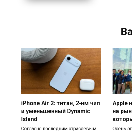
В
iPhone Air 2: титан, 2‑нм чип
Apple 
и уменьшенный Dynamic
на рын
Island
котор
Согласно последним отраслевым
Осень эт