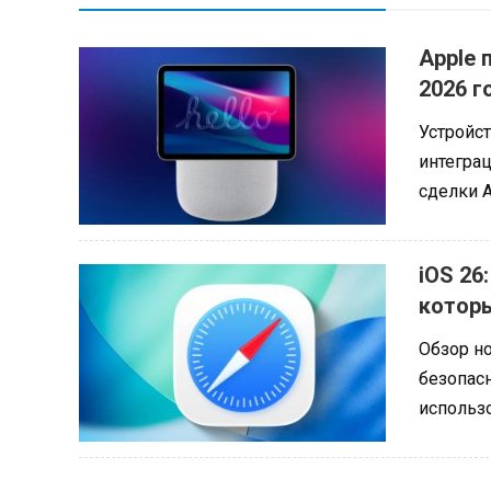
Apple 
2026 г
Устройст
интегра
сделки Ap
iOS 26
которы
Обзор но
безопасн
использо