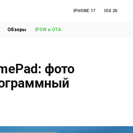
IPHONE 17
IOS 26
Обзоры
IPSW и OTA
omePad: фото
рограммный