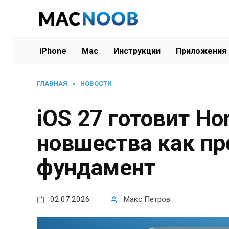
Перейти
к
содержанию
iPhone
Mac
Инструкции
Приложения
ГЛАВНАЯ
»
НОВОСТИ
iOS 27 готовит H
новшества как п
фундамент
02.07.2026
Макс Петров