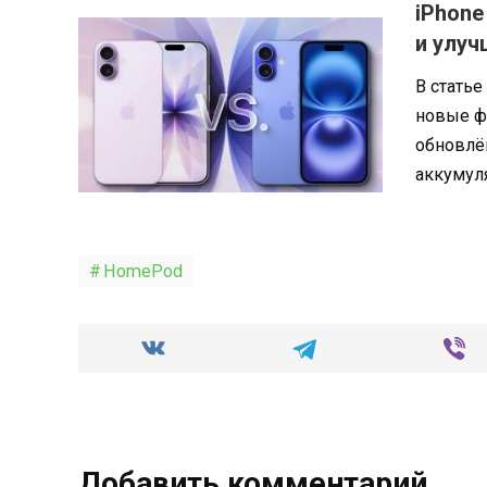
iPhone
и улуч
В статье
новые фу
обновлё
аккумуля
HomePod
Добавить комментарий