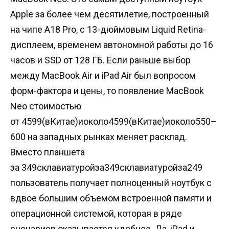
Apple за более чем десятилетие, построенный
на чипе A18 Pro, с 13-дюймовым Liquid Retina-
дисплеем, временем автономной работы до 16
часов и SSD от 128 ГБ. Если раньше выбор
между MacBook Air и iPad Air был вопросом
форм-фактора и цены, то появление MacBook
Neo стоимостью
от
4599(вКитае)иоколо
4599
(
вКитае
)
иоколо
550–
600 на западных рынках меняет расклад.
Вместо планшета
за
349склавиатуройза
349
склавиатуройза
249
пользователь получает полноценный ноутбук с
вдвое большим объемом встроенной памяти и
операционной системой, которая в ряде
сценариев оказывается удобнее. Да, iPad и