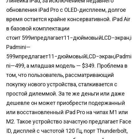
Линейка iPad, за исключением недавнего
обновления iPad Pro с OLED-дисплеем, долгое
время остается крайне консервативной. iPad Air
в базовой комплектации
стоит
599ипредлагает11−дюймовыйLCD−экран,i
Padmini—
599
ипредлагает
11
−
дюймовый
L
C
D
−
экран
,
i
P
a
d
mi
ni
—
499, а младшая модель — $349. Проблема в
том, что пользователь, рассматривающий
покупку нового устройства, сталкивается с
простой дилеммой. За те же деньги или даже
дешевле он может приобрести подержанный
или восстановленный iPad Pro на чипах M1 или
M2. Такое устройство зачастую предлагает Face
ID, дисплей с частотой 120 Гц, порт Thunderbolt,