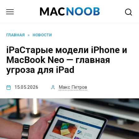
Перейти
к
содержанию
ГЛАВНАЯ
»
НОВОСТИ
iPaСтарые модели iPhone и
MacBook Neo — главная
угроза для iPad
15.05.2026
Макс Петров