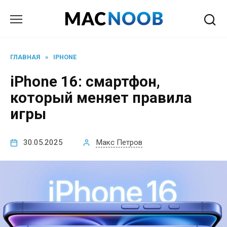
Перейти
к
содержанию
ГЛАВНАЯ
»
IPHONE
iPhone 16: смартфон,
который меняет правила
игры
30.05.2025
Макс Петров